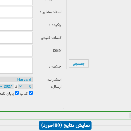
استاد مشاور :
چکیده :
کلمات کلیدی:
ISBN:
خلاصه :
انتشارات:
ازسال:
تا
کتاب
پایان نامه
نمایش نتایج (400مورد)