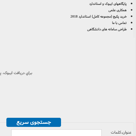
پایگاههای ایبوک و استاندارد
همکاری علمی
خرید پکیج (مجموعه کامل) استاندارد 2018
تماس با ما
طراحی سامانه های دانشگاهی
براي دريافت ايبوک، 
جستجوی سریع
عنوان،کلمات