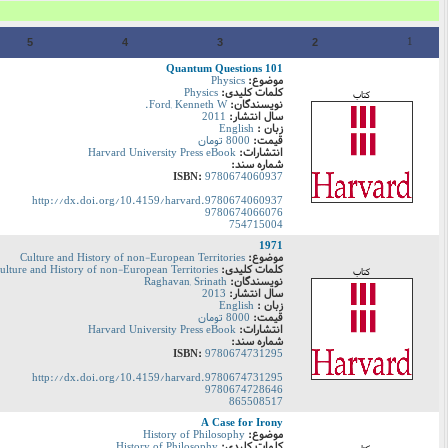
1
5
4
3
2
101 Quantum Questions
موضوع:
Physics
کلمات کلیدی:
Physics
کتاب
نویسندگان:
Ford, Kenneth W.
سال انتشار:
2011
زبان :
English
قیمت:
8000 تومان
انتشارات:
Harvard University Press eBook
شماره سند:
:ISBN
9780674060937
http://dx.doi.org/10.4159/harvard.9780674060937
9780674066076
754715004
1971
موضوع:
Culture and History of non-European Territories
کلمات کلیدی:
ulture and History of non-European Territories
کتاب
نویسندگان:
Raghavan, Srinath
سال انتشار:
2013
زبان :
English
قیمت:
8000 تومان
انتشارات:
Harvard University Press eBook
شماره سند:
:ISBN
9780674731295
http://dx.doi.org/10.4159/harvard.9780674731295
9780674728646
865508517
A Case for Irony
موضوع:
History of Philosophy
کلمات کلیدی:
History of Philosophy