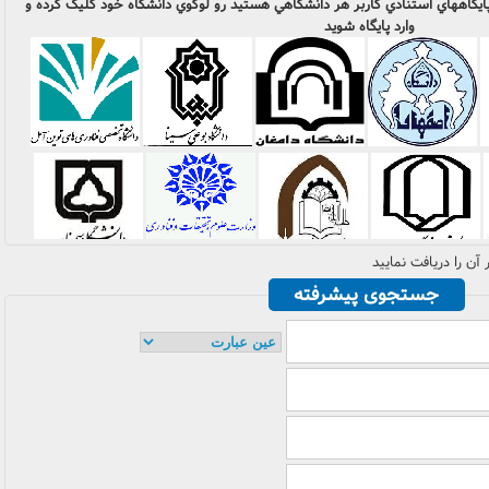
و پايگاههاي استنادي کاربر هر دانشگاهي هستيد رو لوگوي دانشگاه خود کليک کرده و
وارد پايگاه شويد
آن را دريافت نماييد
جستجوی پیشرفته