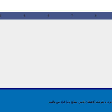
0
9
8
7
6
ری و شرکت کاشفان تامین منابع ویرا فراز می باشد