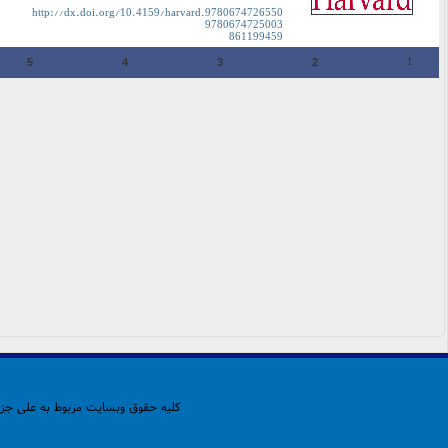
http://dx.doi.org/10.4159/harvard.9780674726550
9780674725003
861199459
1
5
4
3
2
کلیه حقوق وبسایت مربوط به علی جزای