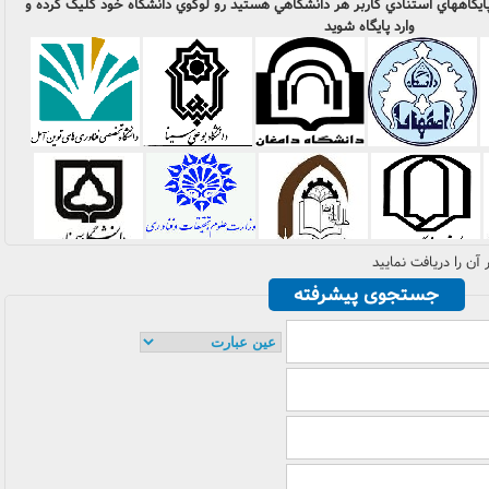
و پايگاههاي استنادي کاربر هر دانشگاهي هستيد رو لوگوي دانشگاه خود کليک کرده و
وارد پايگاه شويد
آن را دريافت نماييد
جستجوی پیشرفته