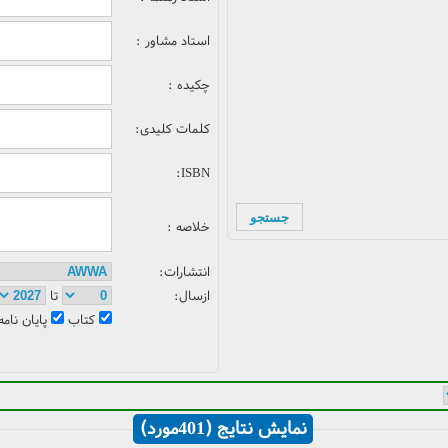
استاد مشاور :
چکیده :
کلمات کلیدی:
ISBN:
خلاصه :
انتشارات:
ازسال:
تا
کتاب
پایان نامه
نمایش نتایج (401مورد)